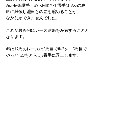
#63
 長嶋選手、#9 KMIKAZE選手は 
#23の攻
略に難儀し池田との差を縮めることが
なかなかできませんでした。
これが最終的にレース結果を左右することと
なります。
#9は12周のレースの3周目で
#63を、5周目で
やっと#23をとらえ3番手に浮上します。
9周目。
#97
 池田と、#9 KAMIKAZE選手の差は 2.096
秒差になります。
そして、最終周。
一時は順位を5番手まで落としていた 
#9
 は
池田のすぐ背後のまで迫ります。