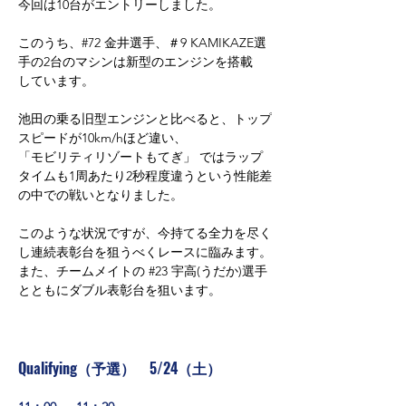
今回は10台がエントリーしました。
このうち、#72 金井選手、＃9 KAMIKAZE選
手の2台のマシンは新型のエンジンを搭載
しています。
池田の乗る旧型エンジンと比べると、トップ
スピードが10km/hほど違い、
「モビリティリゾートもてぎ」 ではラップ
タイムも1周あたり2秒程度違うという性能差
の中での戦いとなりました。
このような状況ですが、今持てる全力を尽く
し連続表彰台を狙うべくレースに臨みます。
また、チームメイトの 
#23
 宇高(うだか)選手
とともにダブル表彰台を狙います。
Qualifying（予選）　5/24（土）